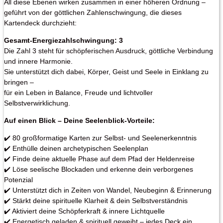
All diese Ebenen wirken zusammen in einer höheren Ordnung –
geführt von der göttlichen Zahlenschwingung, die dieses
Kartendeck durchzieht:
Gesamt-Energiezahlschwingung: 3
Die Zahl 3 steht für schöpferischen Ausdruck, göttliche Verbindung
und innere Harmonie.
Sie unterstützt dich dabei, Körper, Geist und Seele in Einklang zu
bringen –
für ein Leben in Balance, Freude und lichtvoller
Selbstverwirklichung.
Auf einen Blick – Deine Seelenblick-Vorteile:
✔️ 80 großformatige Karten zur Selbst- und Seelenerkenntnis
✔️ Enthülle deinen archetypischen Seelenplan
✔️ Finde deine aktuelle Phase auf dem Pfad der Heldenreise
✔️ Löse seelische Blockaden und erkenne dein verborgenes
Potenzial
✔️ Unterstützt dich in Zeiten von Wandel, Neubeginn & Erinnerung
✔️ Stärkt deine spirituelle Klarheit & dein Selbstverständnis
✔️ Aktiviert deine Schöpferkraft & innere Lichtquelle
✔️ Energetisch geladen & spirituell geweiht – jedes Deck ein