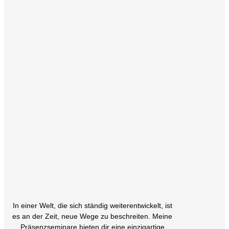
Willkommen zu
meinen
bahnbrechenden
Präsenzseminaren
der neuen Zeit!
In einer Welt, die sich ständig weiterentwickelt, ist
es an der Zeit, neue Wege zu beschreiten. Meine
Präsenzseminare bieten dir eine einzigartige