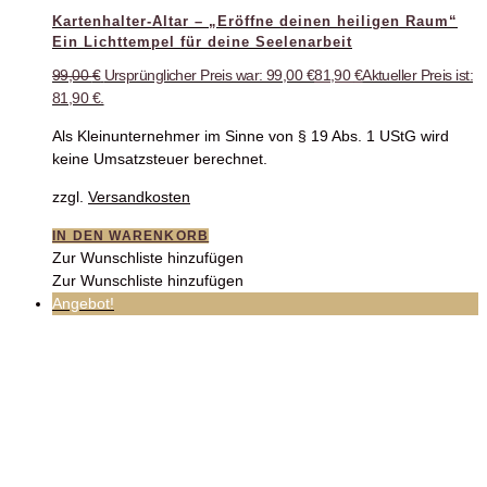
Kartenhalter-Altar – „Eröffne deinen heiligen Raum“
Ein Lichttempel für deine Seelenarbeit
99,00
€
Ursprünglicher Preis war: 99,00 €
81,90
€
Aktueller Preis ist:
81,90 €.
Als Kleinunternehmer im Sinne von § 19 Abs. 1 UStG wird
keine Umsatzsteuer berechnet.
zzgl.
Versandkosten
IN DEN WARENKORB
Zur Wunschliste hinzufügen
Zur Wunschliste hinzufügen
Angebot!