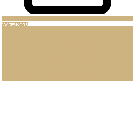
WARENKORB
Quantenheilung- für
die Anbindung an
deine
Selbstheilungskräfte