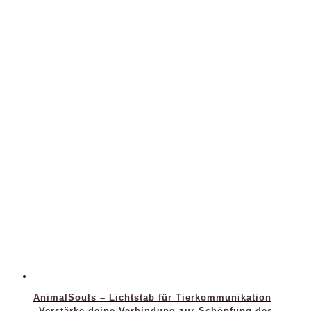
AnimalSouls – Lichtstab für Tierkommunikation
„Verstärke deine Verbindung zur Schöpfung des