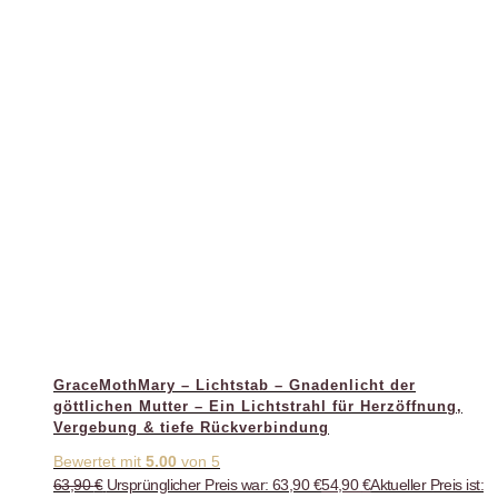
GraceMothMary – Lichtstab – Gnadenlicht der
göttlichen Mutter – Ein Lichtstrahl für Herzöffnung,
Vergebung & tiefe Rückverbindung
Bewertet mit
5.00
von 5
63,90
€
Ursprünglicher Preis war: 63,90 €
54,90
€
Aktueller Preis ist: