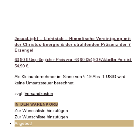
JesuaLight – Lichtstab – Himmlische Vereinigung mit
der Christus-Energie & der strahlenden Präsenz der 7
Erzengel
63,90
€
Ursprünglicher Preis war: 63,90 €
54,90
€
Aktueller Preis ist:
54,90 €.
Als Kleinunternehmer im Sinne von § 19 Abs. 1 UStG wird
keine Umsatzsteuer berechnet.
zzgl.
Versandkosten
IN DEN WARENKORB
Zur Wunschliste hinzufügen
Zur Wunschliste hinzufügen
Angebot!