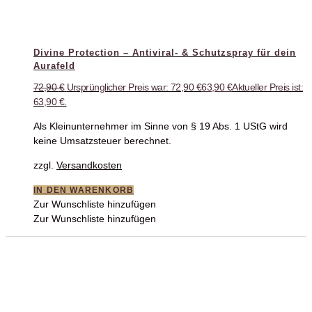
Divine Protection – Antiviral- & Schutzspray für dein
Aurafeld
72,90
€
Ursprünglicher Preis war: 72,90 €
63,90
€
Aktueller Preis ist:
63,90 €.
Als Kleinunternehmer im Sinne von § 19 Abs. 1 UStG wird
keine Umsatzsteuer berechnet.
zzgl.
Versandkosten
IN DEN WARENKORB
Zur Wunschliste hinzufügen
Zur Wunschliste hinzufügen