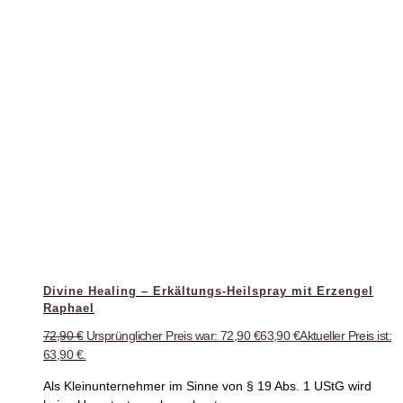
Divine Healing – Erkältungs-Heilspray mit Erzengel
Raphael
72,90
€
Ursprünglicher Preis war: 72,90 €
63,90
€
Aktueller Preis ist:
63,90 €.
Als Kleinunternehmer im Sinne von § 19 Abs. 1 UStG wird